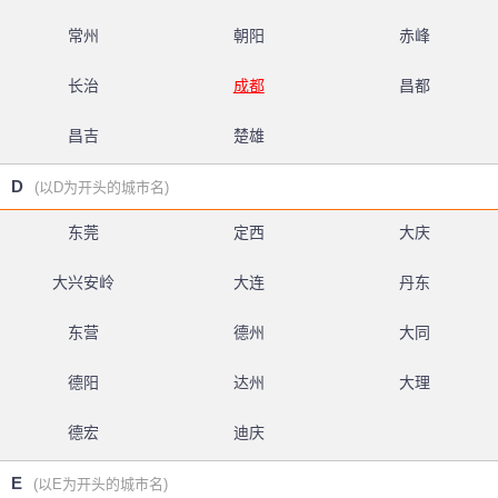
常州
朝阳
赤峰
长治
成都
昌都
昌吉
楚雄
D
(以D为开头的城市名)
东莞
定西
大庆
大兴安岭
大连
丹东
东营
德州
大同
德阳
达州
大理
德宏
迪庆
E
(以E为开头的城市名)