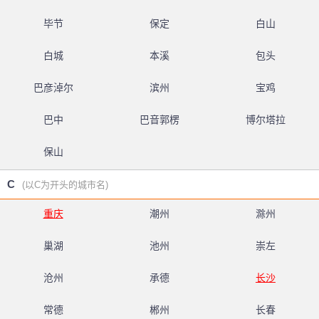
毕节
保定
白山
白城
本溪
包头
巴彦淖尔
滨州
宝鸡
巴中
巴音郭楞
博尔塔拉
保山
C
(以C为开头的城市名)
重庆
潮州
滁州
巢湖
池州
崇左
沧州
承德
长沙
常德
郴州
长春