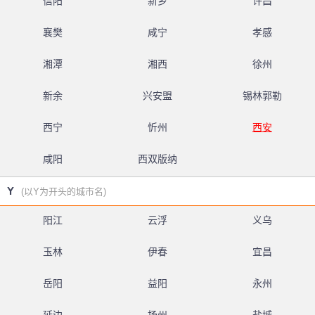
信阳
新乡
许昌
襄樊
咸宁
孝感
湘潭
湘西
徐州
新余
兴安盟
锡林郭勒
西宁
忻州
西安
咸阳
西双版纳
Y
(以Y为开头的城市名)
阳江
云浮
义乌
玉林
伊春
宜昌
岳阳
益阳
永州