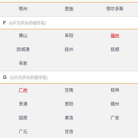
鄂州
恩施
鄂尔多斯
F
(以F为开头的城市名)
佛山
阜阳
福州
防城港
抚州
抚顺
阜新
G
(以G为开头的城市名)
广州
甘南
桂林
贵港
贵阳
赣州
固原
果洛
广安
广元
甘孜