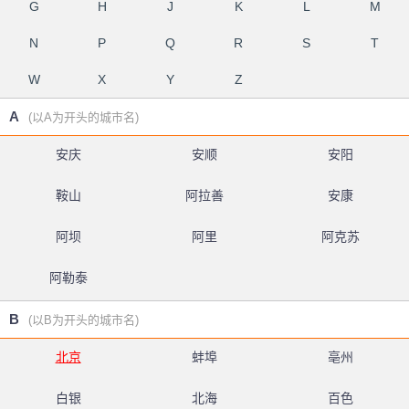
G
H
J
K
L
M
N
P
Q
R
S
T
W
X
Y
Z
A
(以A为开头的城市名)
安庆
安顺
安阳
鞍山
阿拉善
安康
阿坝
阿里
阿克苏
阿勒泰
B
(以B为开头的城市名)
北京
蚌埠
亳州
白银
北海
百色