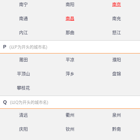
南宁
南阳
南京
南通
南昌
南充
内江
那曲
怒江
P
(以P为开头的城市名)
莆田
平凉
濮阳
平顶山
萍乡
盘锦
攀枝花
Q
(以Q为开头的城市名)
清远
衢州
泉州
庆阳
钦州
黔南