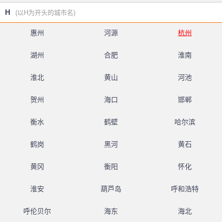
H
(以H为开头的城市名)
惠州
河源
杭州
湖州
合肥
淮南
淮北
黄山
河池
贺州
海口
邯郸
衡水
鹤壁
哈尔滨
鹤岗
黑河
黄石
黄冈
衡阳
怀化
淮安
葫芦岛
呼和浩特
呼伦贝尔
海东
海北