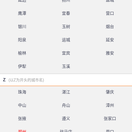
延边
扬州
盐城
鹰潭
宜春
营口
银川
玉树
烟台
阳泉
运城
延安
榆林
宜宾
雅安
伊犁
玉溪
Z
(以Z为开头的城市名)
珠海
湛江
肇庆
中山
舟山
漳州
张掖
遵义
张家口
郑州
驻马店
周口