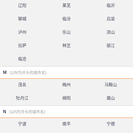
辽阳
莱芜
临沂
聊城
临汾
吕梁
泸州
乐山
凉山
拉萨
林芝
丽江
临沧
M
(以M为开头的城市名)
茂名
梅州
马鞍山
牡丹江
绵阳
眉山
N
(以N为开头的城市名)
宁波
南平
宁德