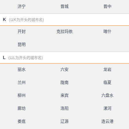
济宁
晋城
晋中
K
(以K为开头的城市名)
开封
克拉玛依
喀什
昆明
L
(以L为开头的城市名)
丽水
六安
龙岩
兰州
陇南
临夏
柳州
来宾
六盘水
廊坊
洛阳
漯河
娄底
辽源
连云港