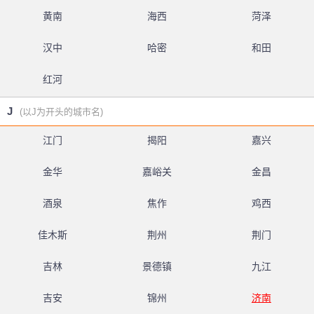
黄南
海西
菏泽
汉中
哈密
和田
红河
J
(以J为开头的城市名)
江门
揭阳
嘉兴
金华
嘉峪关
金昌
酒泉
焦作
鸡西
佳木斯
荆州
荆门
吉林
景德镇
九江
吉安
锦州
济南