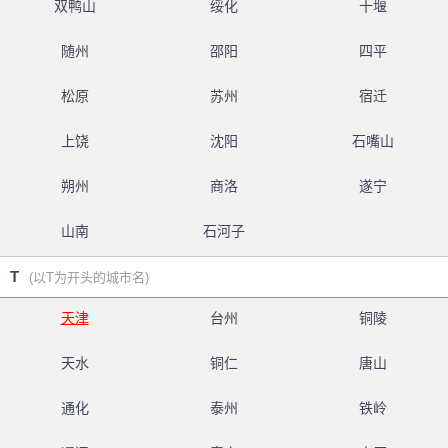
双鸭山
绥化
十堰
随州
邵阳
四平
松原
苏州
宿迁
上饶
沈阳
石嘴山
朔州
商洛
遂宁
山南
石河子
T
(以T为开头的城市名)
天津
台州
铜陵
天水
铜仁
唐山
通化
泰州
铁岭