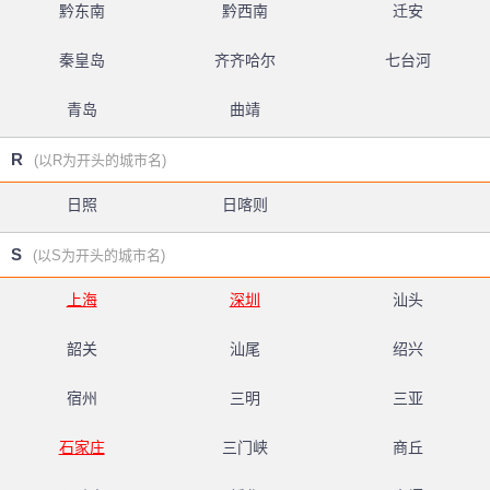
黔东南
黔西南
迁安
秦皇岛
齐齐哈尔
七台河
青岛
曲靖
R
(以R为开头的城市名)
日照
日喀则
S
(以S为开头的城市名)
上海
深圳
汕头
韶关
汕尾
绍兴
宿州
三明
三亚
石家庄
三门峡
商丘