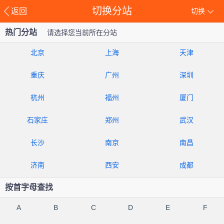
切换分站
返回
切换
热门分站
请选择您当前所在分站
北京
上海
天津
重庆
广州
深圳
杭州
福州
厦门
石家庄
郑州
武汉
长沙
南京
南昌
济南
西安
成都
按首字母查找
A
B
C
D
E
F