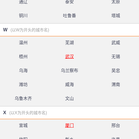
通辽
泰安
太原
铜川
吐鲁番
塔城
W
(以W为开头的城市名)
温州
芜湖
武威
梧州
武汉
无锡
乌海
乌兰察布
吴忠
潍坊
威海
渭南
乌鲁木齐
文山
X
(以X为开头的城市名)
宣城
厦门
邢台