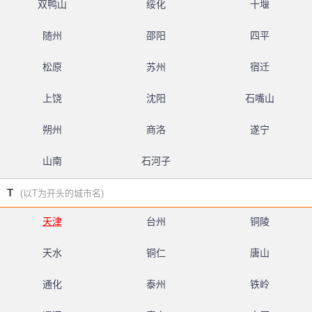
双鸭山
绥化
十堰
随州
邵阳
四平
松原
苏州
宿迁
上饶
沈阳
石嘴山
朔州
商洛
遂宁
山南
石河子
T
(以T为开头的城市名)
天津
台州
铜陵
天水
铜仁
唐山
通化
泰州
铁岭