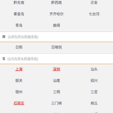
黔东南
黔西南
迁安
秦皇岛
齐齐哈尔
七台河
青岛
曲靖
R
(以R为开头的城市名)
日照
日喀则
S
(以S为开头的城市名)
上海
深圳
汕头
韶关
汕尾
绍兴
宿州
三明
三亚
石家庄
三门峡
商丘