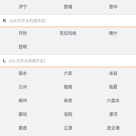
济宁
晋城
晋中
K
(以K为开头的城市名)
开封
克拉玛依
喀什
昆明
L
(以L为开头的城市名)
丽水
六安
龙岩
兰州
陇南
临夏
柳州
来宾
六盘水
廊坊
洛阳
漯河
娄底
辽源
连云港