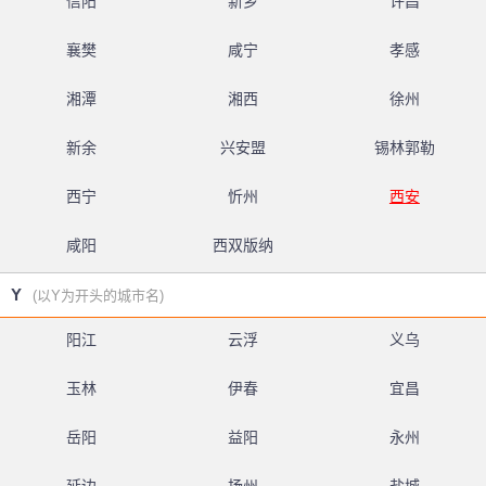
信阳
新乡
许昌
襄樊
咸宁
孝感
湘潭
湘西
徐州
新余
兴安盟
锡林郭勒
西宁
忻州
西安
咸阳
西双版纳
Y
(以Y为开头的城市名)
阳江
云浮
义乌
玉林
伊春
宜昌
岳阳
益阳
永州