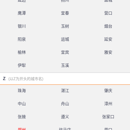
延边
扬州
盐城
鹰潭
宜春
营口
银川
玉树
烟台
阳泉
运城
延安
榆林
宜宾
雅安
伊犁
玉溪
Z
(以Z为开头的城市名)
珠海
湛江
肇庆
中山
舟山
漳州
张掖
遵义
张家口
郑州
驻马店
周口