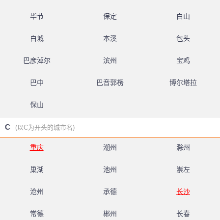
毕节
保定
白山
白城
本溪
包头
巴彦淖尔
滨州
宝鸡
巴中
巴音郭楞
博尔塔拉
保山
C
(以C为开头的城市名)
重庆
潮州
滁州
巢湖
池州
崇左
沧州
承德
长沙
常德
郴州
长春