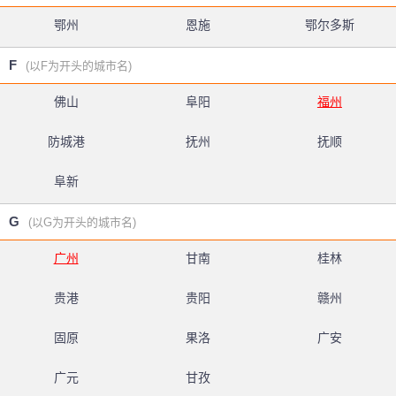
鄂州
恩施
鄂尔多斯
F
(以F为开头的城市名)
佛山
阜阳
福州
防城港
抚州
抚顺
阜新
G
(以G为开头的城市名)
广州
甘南
桂林
贵港
贵阳
赣州
固原
果洛
广安
广元
甘孜