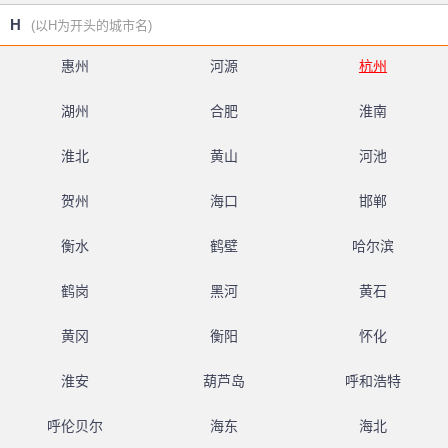
H
(以H为开头的城市名)
惠州
河源
杭州
湖州
合肥
淮南
淮北
黄山
河池
贺州
海口
邯郸
衡水
鹤壁
哈尔滨
鹤岗
黑河
黄石
黄冈
衡阳
怀化
淮安
葫芦岛
呼和浩特
呼伦贝尔
海东
海北