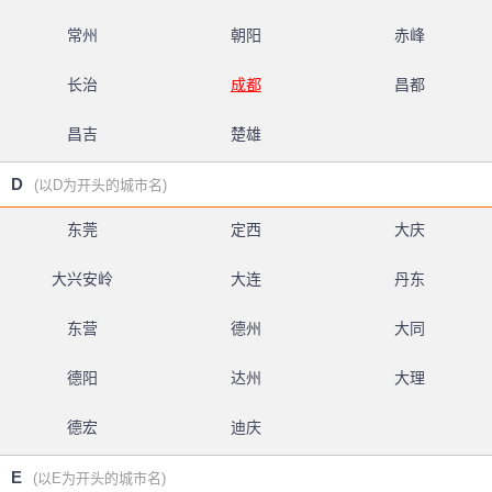
常州
朝阳
赤峰
长治
成都
昌都
昌吉
楚雄
D
(以D为开头的城市名)
东莞
定西
大庆
大兴安岭
大连
丹东
东营
德州
大同
德阳
达州
大理
德宏
迪庆
E
(以E为开头的城市名)