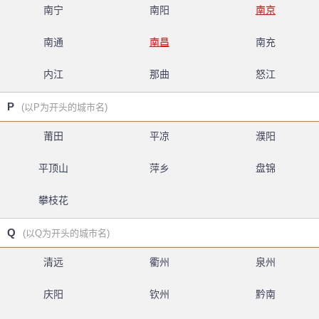
南宁
南阳
南京
南通
南昌
南充
内江
那曲
怒江
P
(以P为开头的城市名)
莆田
平凉
濮阳
平顶山
萍乡
盘锦
攀枝花
Q
(以Q为开头的城市名)
清远
衢州
泉州
庆阳
钦州
黔南