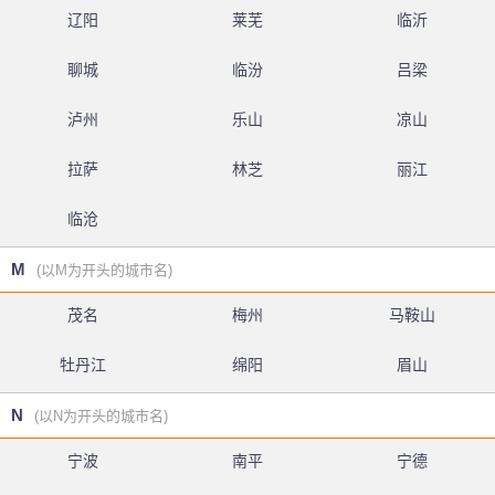
辽阳
莱芜
临沂
聊城
临汾
吕梁
泸州
乐山
凉山
拉萨
林芝
丽江
临沧
M
(以M为开头的城市名)
茂名
梅州
马鞍山
牡丹江
绵阳
眉山
N
(以N为开头的城市名)
宁波
南平
宁德