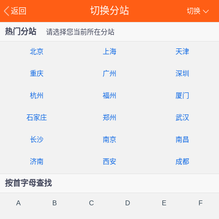
切换分站
返回
切换
热门分站
请选择您当前所在分站
北京
上海
天津
重庆
广州
深圳
杭州
福州
厦门
石家庄
郑州
武汉
长沙
南京
南昌
济南
西安
成都
按首字母查找
A
B
C
D
E
F