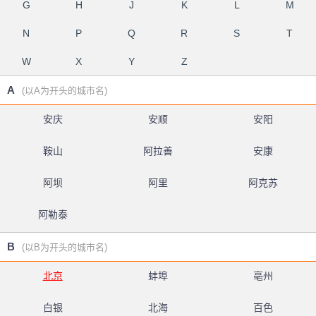
G
H
J
K
L
M
N
P
Q
R
S
T
W
X
Y
Z
A
(以A为开头的城市名)
安庆
安顺
安阳
鞍山
阿拉善
安康
阿坝
阿里
阿克苏
阿勒泰
B
(以B为开头的城市名)
北京
蚌埠
亳州
白银
北海
百色