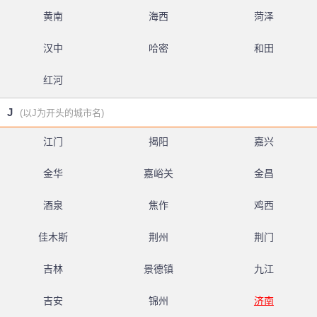
黄南
海西
菏泽
汉中
哈密
和田
红河
J
(以J为开头的城市名)
江门
揭阳
嘉兴
金华
嘉峪关
金昌
酒泉
焦作
鸡西
佳木斯
荆州
荆门
吉林
景德镇
九江
吉安
锦州
济南