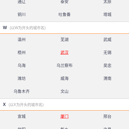
通辽
泰安
太原
铜川
吐鲁番
塔城
W
(以W为开头的城市名)
温州
芜湖
武威
梧州
武汉
无锡
乌海
乌兰察布
吴忠
潍坊
威海
渭南
乌鲁木齐
文山
X
(以X为开头的城市名)
宣城
厦门
邢台