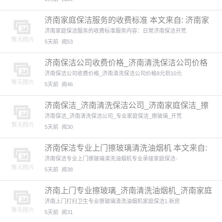
济南家庭保洁服务的收费标准 本文来自: 济南家
政(http:
济南家庭保洁服务的收费标准服务内容：日常济南保洁开荒
5天前
阅53
济南保洁公司收费价格_济南清洗保洁公司价格
本文来自: 济南
济南保洁公司收费价格_济南清洗保洁公司价格8元到10元
5天前
阅46
济南保洁_济南清洗保洁公司_济南家庭保洁_擦
玻璃_开荒保洁
济南保洁_济南清洗保洁公司_专业家庭保洁_擦玻璃_开荒
5天前
阅30
济南保洁专业上门擦玻璃清洗油烟机 本文来自:
济南家政(ht
济南保洁专业上门擦玻璃清洗油烟机专业承接家庭保洁-
5天前
阅38
济南上门专业擦玻璃_济南清洗油烟机_济南家庭
保洁 本文来自:
济南上门打扫卫生专业擦玻璃清洗油烟机家庭保洁1.新房
5天前
阅31