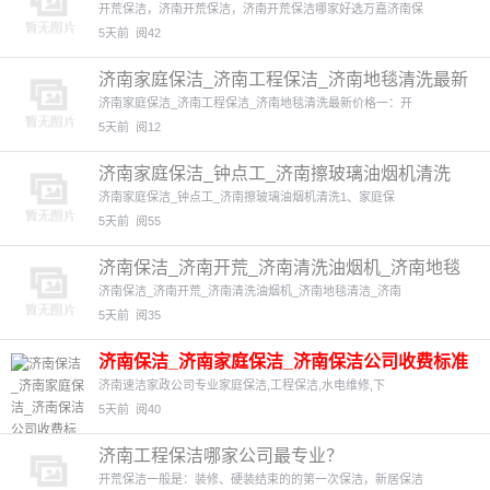
开荒
开荒保洁，济南开荒保洁，济南开荒保洁哪家好选万嘉济南保
5天前
阅42
济南家庭保洁_济南工程保洁_济南地毯清洗最新
价格
济南家庭保洁_济南工程保洁_济南地毯清洗最新价格一：开
5天前
阅12
济南家庭保洁_钟点工_济南擦玻璃油烟机清洗
济南家庭保洁_钟点工_济南擦玻璃油烟机清洗1、家庭保
5天前
阅55
济南保洁_济南开荒_济南清洗油烟机_济南地毯
清洁_济南地板打
济南保洁_济南开荒_济南清洗油烟机_济南地毯清洁_济南
5天前
阅35
济南保洁_济南家庭保洁_济南保洁公司收费标准
_【速洁家政为您
1图
济南速洁家政公司专业家庭保洁,工程保洁,水电维修,下
5天前
阅40
济南工程保洁哪家公司最专业？
开荒保洁一般是：装修、硬装结束的的第一次保洁，新居保洁