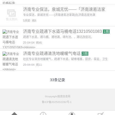
济南专业保洁，泉城无忧——「济南速易洁家
政」
专业保洁，泉城无忧——[济南速易洁家政]在济南这座充满
5天前
阅8
济南专业疏通下水道马桶电话13210501083
1图
疏通下水道、通马桶、通地漏、墩布池、、蹲坑改座坑、
25-04-04
阅45
济南专业疏通清洗地暖暖气电话
2图
社区专业清洗地暖暖气，疏通下水道，疑难堵塞，厨房，菜盆，卫生
25-04-04
阅11
33条记录
©copyright铭竟信息网
鲁ICP备2025202282号-1