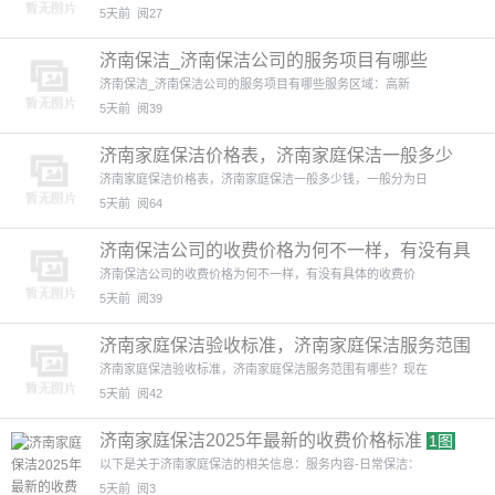
5天前
阅27
济南保洁_济南保洁公司的服务项目有哪些
济南保洁_济南保洁公司的服务项目有哪些服务区域：高新
5天前
阅39
济南家庭保洁价格表，济南家庭保洁一般多少
钱
济南家庭保洁价格表，济南家庭保洁一般多少钱，一般分为日
5天前
阅64
济南保洁公司的收费价格为何不一样，有没有具
体的收费价格？
济南保洁公司的收费价格为何不一样，有没有具体的收费价
5天前
阅39
济南家庭保洁验收标准，济南家庭保洁服务范围
有哪些？
济南家庭保洁验收标准，济南家庭保洁服务范围有哪些？现在
5天前
阅42
济南家庭保洁2025年最新的收费价格标准
1图
以下是关于济南家庭保洁的相关信息：服务内容-日常保洁：
5天前
阅3