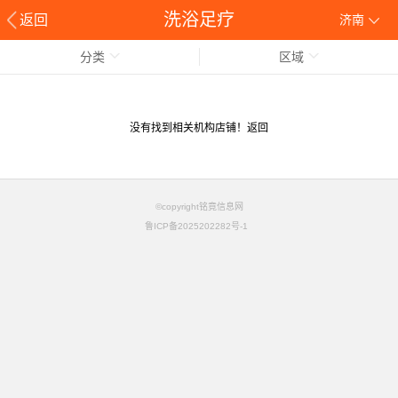
洗浴足疗
返回
济南
分类
区域
没有找到相关机构店铺！
返回
©copyright铭竟信息网
鲁ICP备2025202282号-1