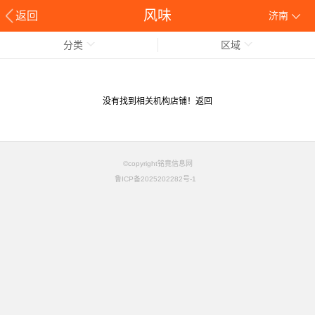
风味
返回
济南
分类
区域
没有找到相关机构店铺！
返回
©copyright铭竟信息网
鲁ICP备2025202282号-1