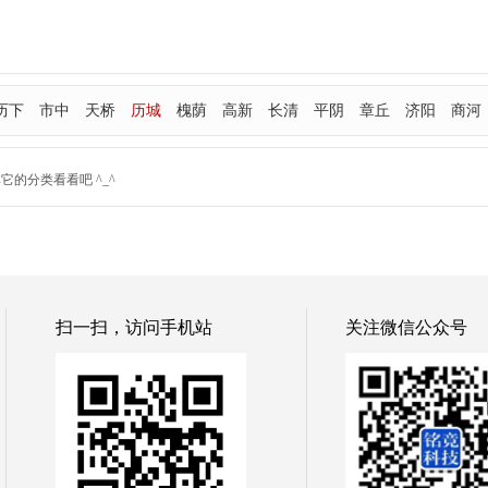
历下
市中
天桥
历城
槐荫
高新
长清
平阴
章丘
济阳
商河
的分类看看吧 ^_^
扫一扫，访问手机站
关注微信公众号