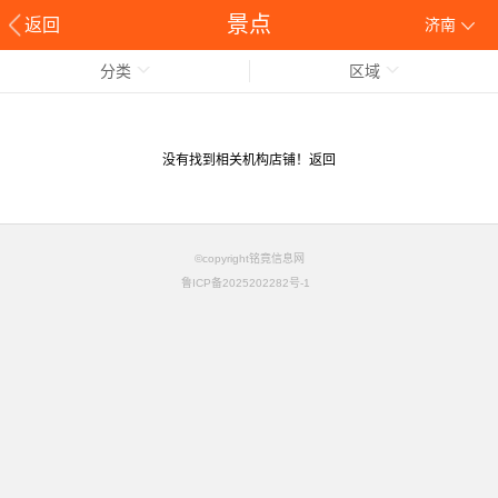
景点
返回
济南
分类
区域
没有找到相关机构店铺！
返回
©copyright铭竟信息网
鲁ICP备2025202282号-1