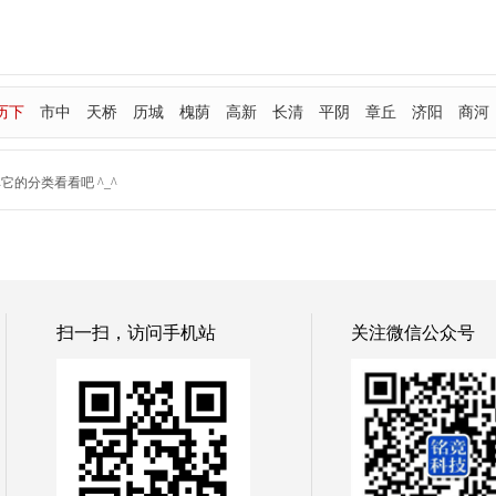
历下
市中
天桥
历城
槐荫
高新
长清
平阴
章丘
济阳
商河
的分类看看吧 ^_^
扫一扫，访问手机站
关注微信公众号