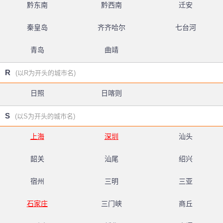
黔东南
黔西南
迁安
秦皇岛
齐齐哈尔
七台河
青岛
曲靖
R
(以R为开头的城市名)
日照
日喀则
S
(以S为开头的城市名)
上海
深圳
汕头
韶关
汕尾
绍兴
宿州
三明
三亚
石家庄
三门峡
商丘