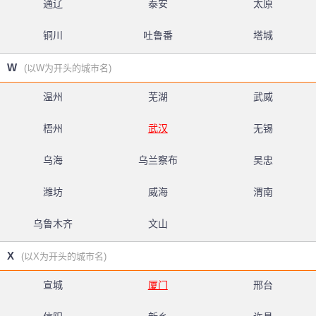
通辽
泰安
太原
铜川
吐鲁番
塔城
W
(以W为开头的城市名)
温州
芜湖
武威
梧州
武汉
无锡
乌海
乌兰察布
吴忠
潍坊
威海
渭南
乌鲁木齐
文山
X
(以X为开头的城市名)
宣城
厦门
邢台