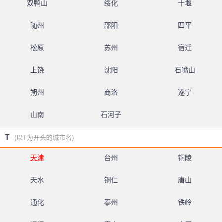
双鸭山
绥化
十堰
随州
邵阳
四平
松原
苏州
宿迁
上饶
沈阳
石嘴山
朔州
商洛
遂宁
山南
石河子
T
(以T为开头的城市名)
天津
台州
铜陵
天水
铜仁
唐山
通化
泰州
铁岭