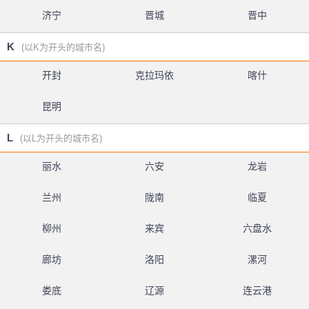
济宁
晋城
晋中
K
(以K为开头的城市名)
开封
克拉玛依
喀什
昆明
L
(以L为开头的城市名)
丽水
六安
龙岩
兰州
陇南
临夏
柳州
来宾
六盘水
廊坊
洛阳
漯河
娄底
辽源
连云港