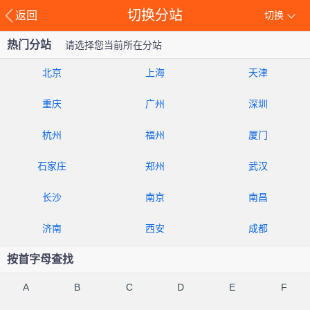
切换分站
返回
切换
热门分站
请选择您当前所在分站
北京
上海
天津
重庆
广州
深圳
杭州
福州
厦门
石家庄
郑州
武汉
长沙
南京
南昌
济南
西安
成都
按首字母查找
A
B
C
D
E
F