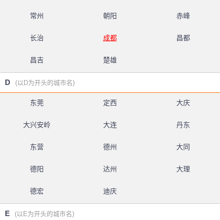
常州
朝阳
赤峰
长治
成都
昌都
昌吉
楚雄
D
(以D为开头的城市名)
东莞
定西
大庆
大兴安岭
大连
丹东
东营
德州
大同
德阳
达州
大理
德宏
迪庆
E
(以E为开头的城市名)