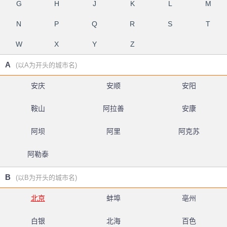
G
H
J
K
L
M
N
P
Q
R
S
T
W
X
Y
Z
A
(以A为开头的城市名)
安庆
安顺
安阳
鞍山
阿拉善
安康
阿坝
阿里
阿克苏
阿勒泰
B
(以B为开头的城市名)
北京
蚌埠
亳州
白银
北海
百色