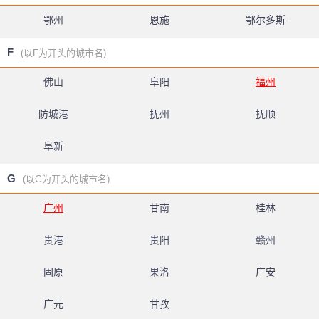
鄂州
恩施
鄂尔多斯
F
(以F为开头的城市名)
佛山
阜阳
福州
防城港
抚州
抚顺
阜新
G
(以G为开头的城市名)
广州
甘南
桂林
贵港
贵阳
赣州
固原
果洛
广安
广元
甘孜