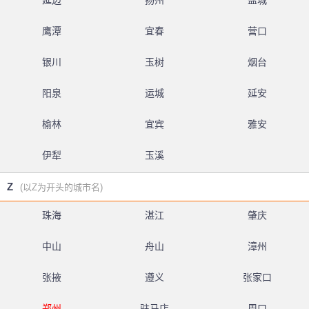
延边
扬州
盐城
鹰潭
宜春
营口
银川
玉树
烟台
阳泉
运城
延安
榆林
宜宾
雅安
伊犁
玉溪
Z
(以Z为开头的城市名)
珠海
湛江
肇庆
中山
舟山
漳州
张掖
遵义
张家口
郑州
驻马店
周口