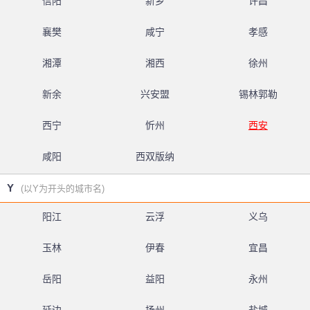
信阳
新乡
许昌
襄樊
咸宁
孝感
湘潭
湘西
徐州
新余
兴安盟
锡林郭勒
西宁
忻州
西安
咸阳
西双版纳
Y
(以Y为开头的城市名)
阳江
云浮
义乌
玉林
伊春
宜昌
岳阳
益阳
永州