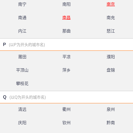
南宁
南阳
南京
南通
南昌
南充
内江
那曲
怒江
P
(以P为开头的城市名)
莆田
平凉
濮阳
平顶山
萍乡
盘锦
攀枝花
Q
(以Q为开头的城市名)
清远
衢州
泉州
庆阳
钦州
黔南