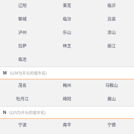
辽阳
莱芜
临沂
聊城
临汾
吕梁
泸州
乐山
凉山
拉萨
林芝
丽江
临沧
M
(以M为开头的城市名)
茂名
梅州
马鞍山
牡丹江
绵阳
眉山
N
(以N为开头的城市名)
宁波
南平
宁德