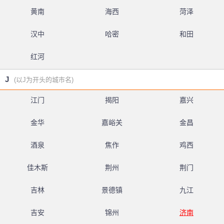
黄南
海西
菏泽
汉中
哈密
和田
红河
J
(以J为开头的城市名)
江门
揭阳
嘉兴
金华
嘉峪关
金昌
酒泉
焦作
鸡西
佳木斯
荆州
荆门
吉林
景德镇
九江
吉安
锦州
济南