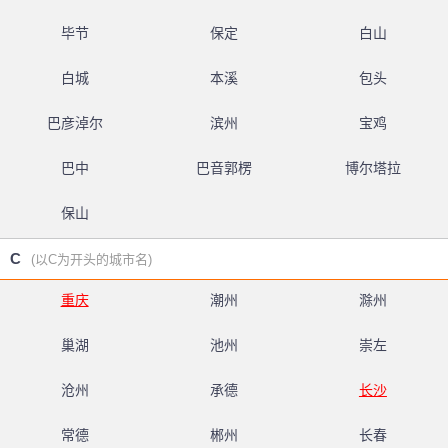
毕节
保定
白山
白城
本溪
包头
巴彦淖尔
滨州
宝鸡
巴中
巴音郭楞
博尔塔拉
保山
C
(以C为开头的城市名)
重庆
潮州
滁州
巢湖
池州
崇左
沧州
承德
长沙
常德
郴州
长春