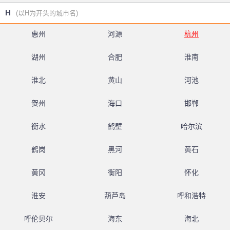
H
(以H为开头的城市名)
惠州
河源
杭州
湖州
合肥
淮南
淮北
黄山
河池
贺州
海口
邯郸
衡水
鹤壁
哈尔滨
鹤岗
黑河
黄石
黄冈
衡阳
怀化
淮安
葫芦岛
呼和浩特
呼伦贝尔
海东
海北