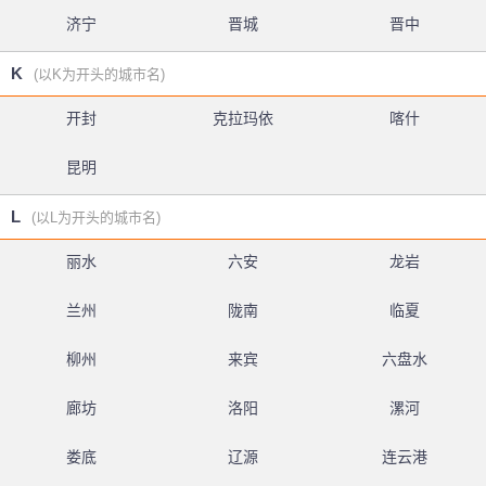
济宁
晋城
晋中
K
(以K为开头的城市名)
开封
克拉玛依
喀什
昆明
L
(以L为开头的城市名)
丽水
六安
龙岩
兰州
陇南
临夏
柳州
来宾
六盘水
廊坊
洛阳
漯河
娄底
辽源
连云港