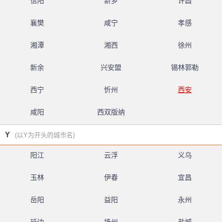
信阳
新乡
许昌
襄樊
咸宁
孝感
湘潭
湘西
徐州
新余
兴安盟
锡林郭勒
西宁
忻州
西安
咸阳
西双版纳
Y
(以Y为开头的城市名)
阳江
云浮
义乌
玉林
伊春
宜昌
岳阳
益阳
永州