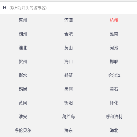
H
(以H为开头的城市名)
惠州
河源
杭州
湖州
合肥
淮南
淮北
黄山
河池
贺州
海口
邯郸
衡水
鹤壁
哈尔滨
鹤岗
黑河
黄石
黄冈
衡阳
怀化
淮安
葫芦岛
呼和浩特
呼伦贝尔
海东
海北