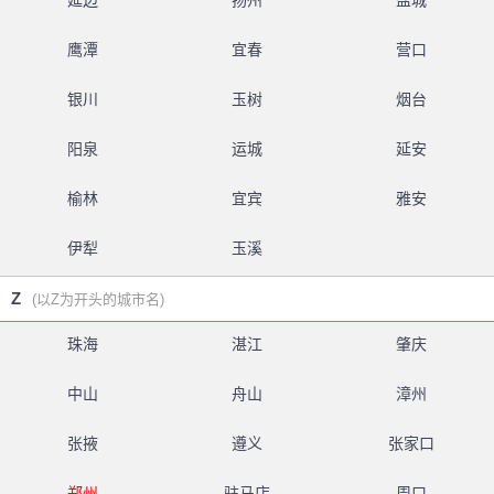
延边
扬州
盐城
鹰潭
宜春
营口
银川
玉树
烟台
阳泉
运城
延安
榆林
宜宾
雅安
伊犁
玉溪
Z
(以Z为开头的城市名)
珠海
湛江
肇庆
中山
舟山
漳州
张掖
遵义
张家口
郑州
驻马店
周口