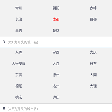
常州
朝阳
赤峰
长治
成都
昌都
昌吉
楚雄
D
(以D为开头的城市名)
东莞
定西
大庆
大兴安岭
大连
丹东
东营
德州
大同
德阳
达州
大理
德宏
迪庆
E
(以E为开头的城市名)