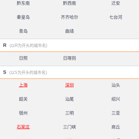
黔东南
黔西南
迁安
秦皇岛
齐齐哈尔
七台河
青岛
曲靖
R
(以R为开头的城市名)
日照
日喀则
S
(以S为开头的城市名)
上海
深圳
汕头
韶关
汕尾
绍兴
宿州
三明
三亚
石家庄
三门峡
商丘