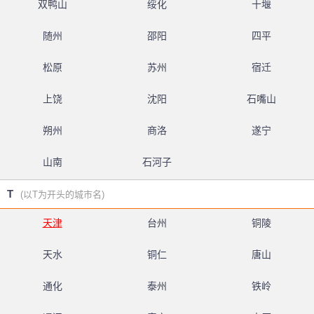
双鸭山
绥化
十堰
随州
邵阳
四平
松原
苏州
宿迁
上饶
沈阳
石嘴山
朔州
商洛
遂宁
山南
石河子
T
(以T为开头的城市名)
天津
台州
铜陵
天水
铜仁
唐山
通化
泰州
铁岭