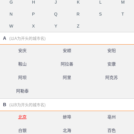
G
H
J
K
L
M
N
P
Q
R
S
T
W
X
Y
Z
A
(以A为开头的城市名)
安庆
安顺
安阳
鞍山
阿拉善
安康
阿坝
阿里
阿克苏
阿勒泰
B
(以B为开头的城市名)
北京
蚌埠
亳州
白银
北海
百色