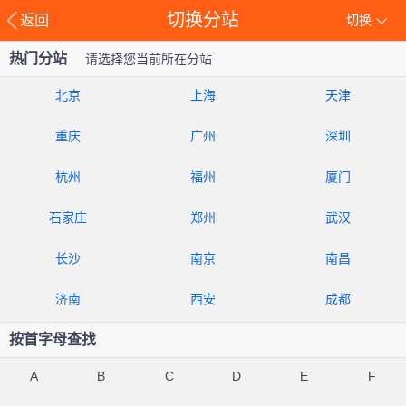
切换分站
返回
切换
热门分站
请选择您当前所在分站
北京
上海
天津
重庆
广州
深圳
杭州
福州
厦门
石家庄
郑州
武汉
长沙
南京
南昌
济南
西安
成都
按首字母查找
A
B
C
D
E
F