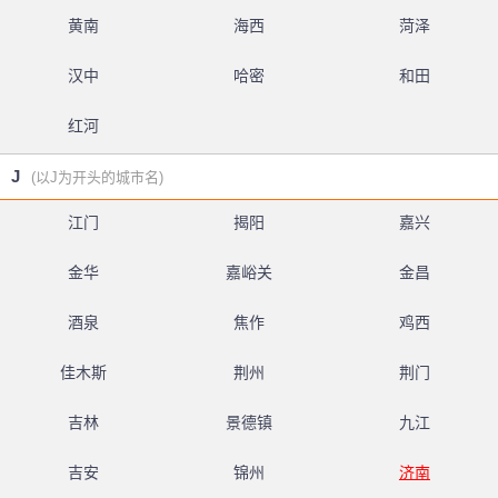
黄南
海西
菏泽
汉中
哈密
和田
红河
J
(以J为开头的城市名)
江门
揭阳
嘉兴
金华
嘉峪关
金昌
酒泉
焦作
鸡西
佳木斯
荆州
荆门
吉林
景德镇
九江
吉安
锦州
济南