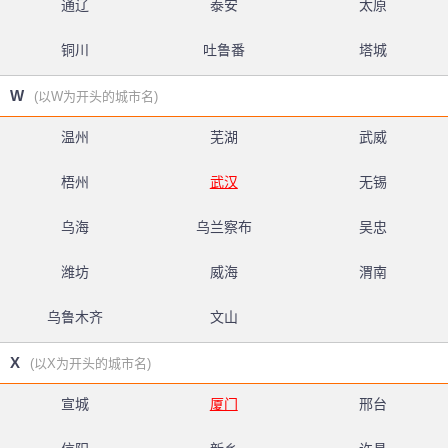
通辽
泰安
太原
铜川
吐鲁番
塔城
W
(以W为开头的城市名)
温州
芜湖
武威
梧州
武汉
无锡
乌海
乌兰察布
吴忠
潍坊
威海
渭南
乌鲁木齐
文山
X
(以X为开头的城市名)
宣城
厦门
邢台