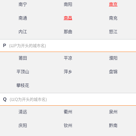
南宁
南阳
南京
南通
南昌
南充
内江
那曲
怒江
P
(以P为开头的城市名)
莆田
平凉
濮阳
平顶山
萍乡
盘锦
攀枝花
Q
(以Q为开头的城市名)
清远
衢州
泉州
庆阳
钦州
黔南