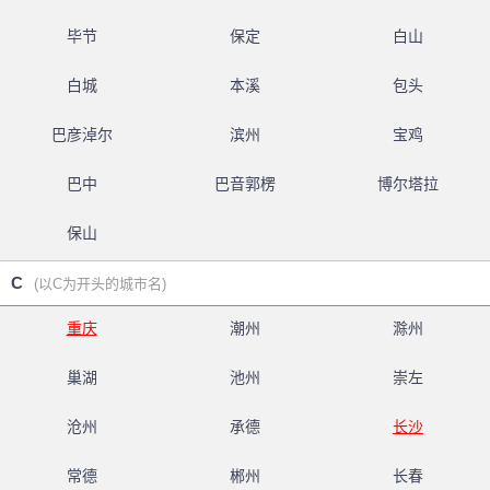
毕节
保定
白山
白城
本溪
包头
巴彦淖尔
滨州
宝鸡
巴中
巴音郭楞
博尔塔拉
保山
C
(以C为开头的城市名)
重庆
潮州
滁州
巢湖
池州
崇左
沧州
承德
长沙
常德
郴州
长春