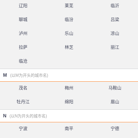
辽阳
莱芜
临沂
聊城
临汾
吕梁
泸州
乐山
凉山
拉萨
林芝
丽江
临沧
M
(以M为开头的城市名)
茂名
梅州
马鞍山
牡丹江
绵阳
眉山
N
(以N为开头的城市名)
宁波
南平
宁德