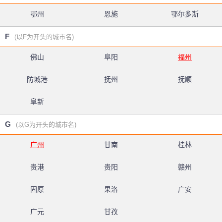
鄂州
恩施
鄂尔多斯
F
(以F为开头的城市名)
佛山
阜阳
福州
防城港
抚州
抚顺
阜新
G
(以G为开头的城市名)
广州
甘南
桂林
贵港
贵阳
赣州
固原
果洛
广安
广元
甘孜