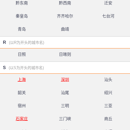
黔东南
黔西南
迁安
秦皇岛
齐齐哈尔
七台河
青岛
曲靖
R
(以R为开头的城市名)
日照
日喀则
S
(以S为开头的城市名)
上海
深圳
汕头
韶关
汕尾
绍兴
宿州
三明
三亚
石家庄
三门峡
商丘