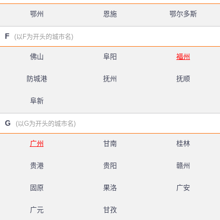
鄂州
恩施
鄂尔多斯
F
(以F为开头的城市名)
佛山
阜阳
福州
防城港
抚州
抚顺
阜新
G
(以G为开头的城市名)
广州
甘南
桂林
贵港
贵阳
赣州
固原
果洛
广安
广元
甘孜