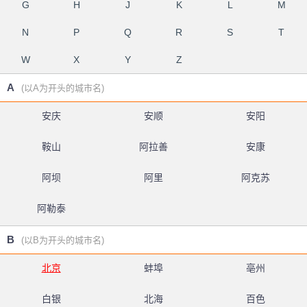
G
H
J
K
L
M
N
P
Q
R
S
T
W
X
Y
Z
A
(以A为开头的城市名)
安庆
安顺
安阳
鞍山
阿拉善
安康
阿坝
阿里
阿克苏
阿勒泰
B
(以B为开头的城市名)
北京
蚌埠
亳州
白银
北海
百色