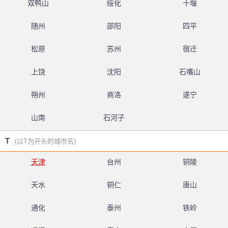
双鸭山
绥化
十堰
随州
邵阳
四平
松原
苏州
宿迁
上饶
沈阳
石嘴山
朔州
商洛
遂宁
山南
石河子
T
(以T为开头的城市名)
天津
台州
铜陵
天水
铜仁
唐山
通化
泰州
铁岭