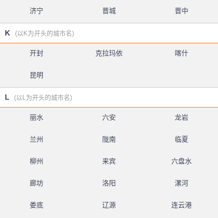
济宁
晋城
晋中
K
(以K为开头的城市名)
开封
克拉玛依
喀什
昆明
L
(以L为开头的城市名)
丽水
六安
龙岩
兰州
陇南
临夏
柳州
来宾
六盘水
廊坊
洛阳
漯河
娄底
辽源
连云港