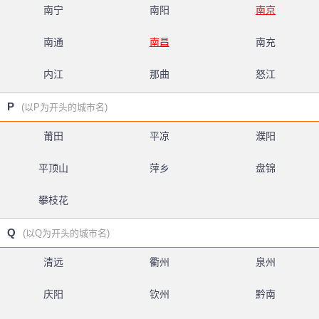
南宁
南阳
南京
南通
南昌
南充
内江
那曲
怒江
P
(以P为开头的城市名)
莆田
平凉
濮阳
平顶山
萍乡
盘锦
攀枝花
Q
(以Q为开头的城市名)
清远
衢州
泉州
庆阳
钦州
黔南