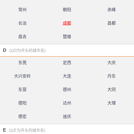
常州
朝阳
赤峰
长治
成都
昌都
昌吉
楚雄
D
(以D为开头的城市名)
东莞
定西
大庆
大兴安岭
大连
丹东
东营
德州
大同
德阳
达州
大理
德宏
迪庆
E
(以E为开头的城市名)