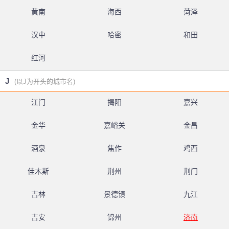
黄南
海西
菏泽
汉中
哈密
和田
红河
J
(以J为开头的城市名)
江门
揭阳
嘉兴
金华
嘉峪关
金昌
酒泉
焦作
鸡西
佳木斯
荆州
荆门
吉林
景德镇
九江
吉安
锦州
济南