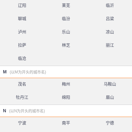
辽阳
莱芜
临沂
聊城
临汾
吕梁
泸州
乐山
凉山
拉萨
林芝
丽江
临沧
M
(以M为开头的城市名)
茂名
梅州
马鞍山
牡丹江
绵阳
眉山
N
(以N为开头的城市名)
宁波
南平
宁德