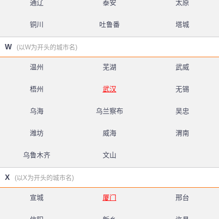
通辽
泰安
太原
铜川
吐鲁番
塔城
W
(以W为开头的城市名)
温州
芜湖
武威
梧州
武汉
无锡
乌海
乌兰察布
吴忠
潍坊
威海
渭南
乌鲁木齐
文山
X
(以X为开头的城市名)
宣城
厦门
邢台