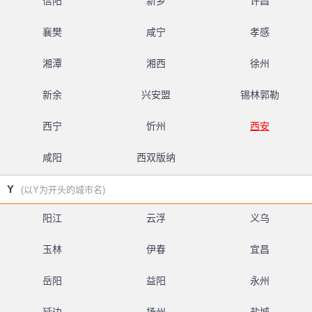
信阳
新乡
许昌
襄樊
咸宁
孝感
湘潭
湘西
徐州
新余
兴安盟
锡林郭勒
西宁
忻州
西安
咸阳
西双版纳
Y
(以Y为开头的城市名)
阳江
云浮
义乌
玉林
伊春
宜昌
岳阳
益阳
永州