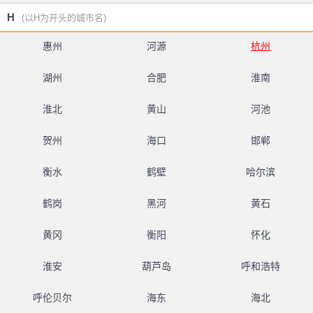
H
(以H为开头的城市名)
惠州
河源
杭州
湖州
合肥
淮南
淮北
黄山
河池
贺州
海口
邯郸
衡水
鹤壁
哈尔滨
鹤岗
黑河
黄石
黄冈
衡阳
怀化
淮安
葫芦岛
呼和浩特
呼伦贝尔
海东
海北