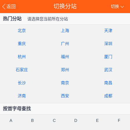
切换分站
返回
切换
热门分站
请选择您当前所在分站
北京
上海
天津
重庆
广州
深圳
杭州
福州
厦门
石家庄
郑州
武汉
长沙
南京
南昌
济南
西安
成都
按首字母查找
A
B
C
D
E
F