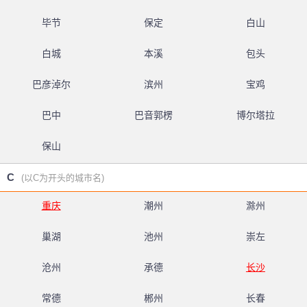
毕节
保定
白山
白城
本溪
包头
巴彦淖尔
滨州
宝鸡
巴中
巴音郭楞
博尔塔拉
保山
C
(以C为开头的城市名)
重庆
潮州
滁州
巢湖
池州
崇左
沧州
承德
长沙
常德
郴州
长春