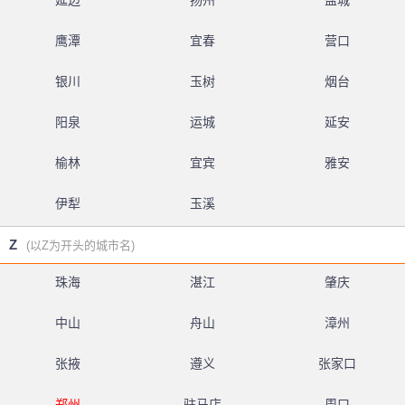
延边
扬州
盐城
鹰潭
宜春
营口
银川
玉树
烟台
阳泉
运城
延安
榆林
宜宾
雅安
伊犁
玉溪
Z
(以Z为开头的城市名)
珠海
湛江
肇庆
中山
舟山
漳州
张掖
遵义
张家口
郑州
驻马店
周口