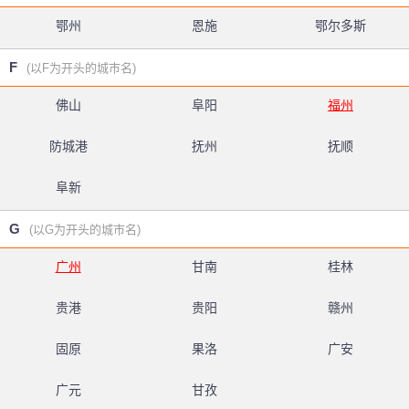
鄂州
恩施
鄂尔多斯
F
(以F为开头的城市名)
佛山
阜阳
福州
防城港
抚州
抚顺
阜新
G
(以G为开头的城市名)
广州
甘南
桂林
贵港
贵阳
赣州
固原
果洛
广安
广元
甘孜