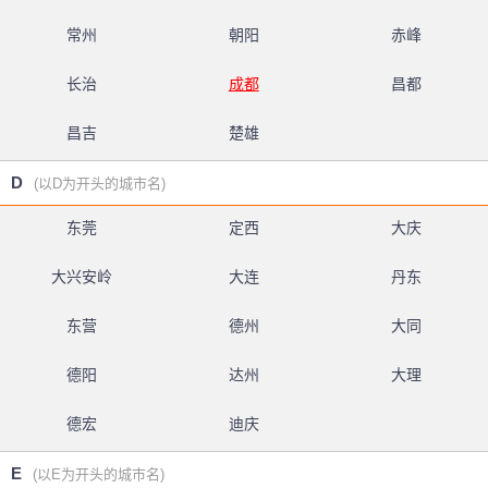
常州
朝阳
赤峰
长治
成都
昌都
昌吉
楚雄
D
(以D为开头的城市名)
东莞
定西
大庆
大兴安岭
大连
丹东
东营
德州
大同
德阳
达州
大理
德宏
迪庆
E
(以E为开头的城市名)