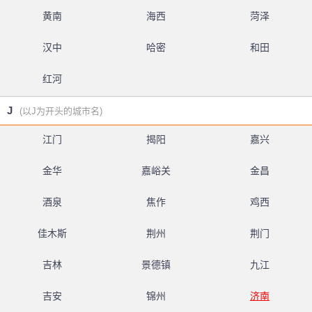
黄南
海西
菏泽
汉中
哈密
和田
红河
J
(以J为开头的城市名)
江门
揭阳
嘉兴
金华
嘉峪关
金昌
酒泉
焦作
鸡西
佳木斯
荆州
荆门
吉林
景德镇
九江
吉安
锦州
济南