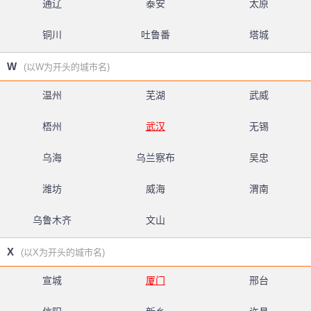
通辽
泰安
太原
铜川
吐鲁番
塔城
W
(以W为开头的城市名)
温州
芜湖
武威
梧州
武汉
无锡
乌海
乌兰察布
吴忠
潍坊
威海
渭南
乌鲁木齐
文山
X
(以X为开头的城市名)
宣城
厦门
邢台