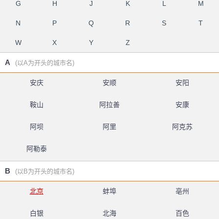
G
H
J
K
L
M
N
P
Q
R
S
T
W
X
Y
Z
A
(以A为开头的城市名)
安庆
安顺
安阳
鞍山
阿拉善
安康
阿坝
阿里
阿克苏
阿勒泰
B
(以B为开头的城市名)
北京
蚌埠
亳州
白银
北海
百色