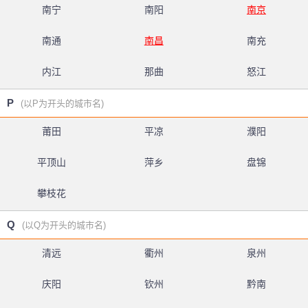
南宁
南阳
南京
南通
南昌
南充
内江
那曲
怒江
P
(以P为开头的城市名)
莆田
平凉
濮阳
平顶山
萍乡
盘锦
攀枝花
Q
(以Q为开头的城市名)
清远
衢州
泉州
庆阳
钦州
黔南