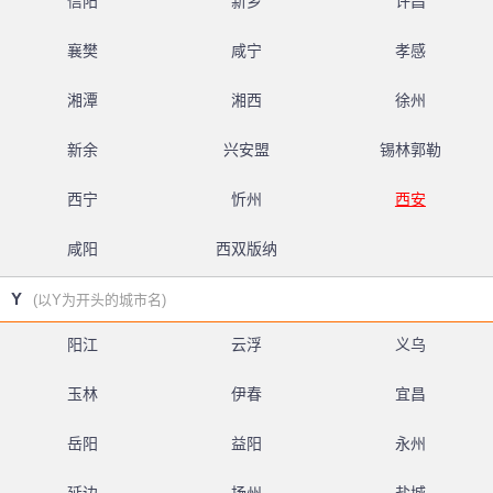
信阳
新乡
许昌
襄樊
咸宁
孝感
湘潭
湘西
徐州
新余
兴安盟
锡林郭勒
西宁
忻州
西安
咸阳
西双版纳
Y
(以Y为开头的城市名)
阳江
云浮
义乌
玉林
伊春
宜昌
岳阳
益阳
永州