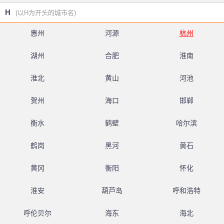
H
(以H为开头的城市名)
惠州
河源
杭州
湖州
合肥
淮南
淮北
黄山
河池
贺州
海口
邯郸
衡水
鹤壁
哈尔滨
鹤岗
黑河
黄石
黄冈
衡阳
怀化
淮安
葫芦岛
呼和浩特
呼伦贝尔
海东
海北