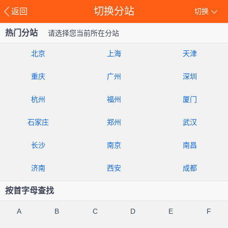
切换分站
返回
切换
热门分站
请选择您当前所在分站
北京
上海
天津
重庆
广州
深圳
杭州
福州
厦门
石家庄
郑州
武汉
长沙
南京
南昌
济南
西安
成都
按首字母查找
A
B
C
D
E
F