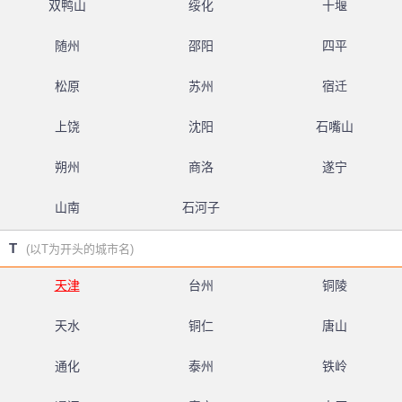
双鸭山
绥化
十堰
随州
邵阳
四平
松原
苏州
宿迁
上饶
沈阳
石嘴山
朔州
商洛
遂宁
山南
石河子
T
(以T为开头的城市名)
天津
台州
铜陵
天水
铜仁
唐山
通化
泰州
铁岭