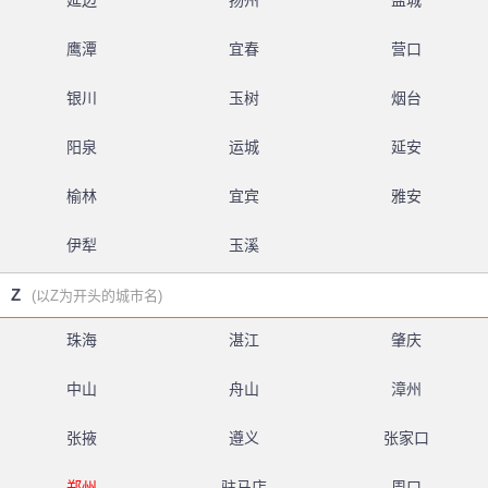
延边
扬州
盐城
鹰潭
宜春
营口
银川
玉树
烟台
阳泉
运城
延安
榆林
宜宾
雅安
伊犁
玉溪
Z
(以Z为开头的城市名)
珠海
湛江
肇庆
中山
舟山
漳州
张掖
遵义
张家口
郑州
驻马店
周口