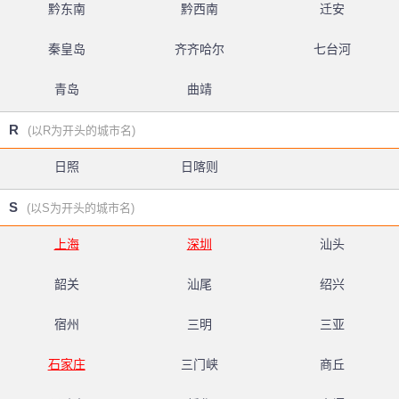
黔东南
黔西南
迁安
秦皇岛
齐齐哈尔
七台河
青岛
曲靖
R
(以R为开头的城市名)
日照
日喀则
S
(以S为开头的城市名)
上海
深圳
汕头
韶关
汕尾
绍兴
宿州
三明
三亚
石家庄
三门峡
商丘