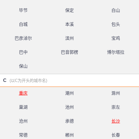
毕节
保定
白山
白城
本溪
包头
巴彦淖尔
滨州
宝鸡
巴中
巴音郭楞
博尔塔拉
保山
C
(以C为开头的城市名)
重庆
潮州
滁州
巢湖
池州
崇左
沧州
承德
长沙
常德
郴州
长春