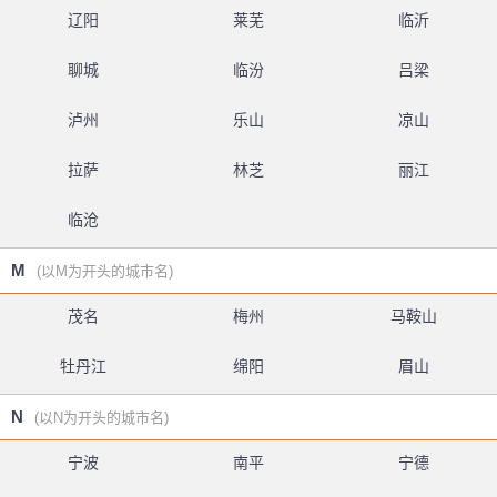
辽阳
莱芜
临沂
聊城
临汾
吕梁
泸州
乐山
凉山
拉萨
林芝
丽江
临沧
M
(以M为开头的城市名)
茂名
梅州
马鞍山
牡丹江
绵阳
眉山
N
(以N为开头的城市名)
宁波
南平
宁德