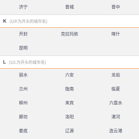
济宁
晋城
晋中
K
(以K为开头的城市名)
开封
克拉玛依
喀什
昆明
L
(以L为开头的城市名)
丽水
六安
龙岩
兰州
陇南
临夏
柳州
来宾
六盘水
廊坊
洛阳
漯河
娄底
辽源
连云港