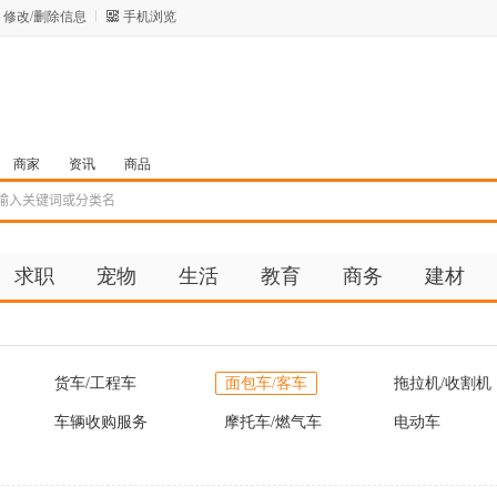
修改/删除信息
手机浏览
商家
资讯
商品
求职
宠物
生活
教育
商务
建材
货车/工程车
面包车/客车
拖拉机/收割机
车辆收购服务
摩托车/燃气车
电动车