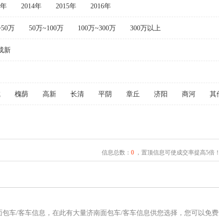
3年
2014年
2015年
2016年
~50万
50万~100万
100万~300万
300万以上
成新
城
槐荫
高新
长清
平阴
章丘
济阳
商河
其
信息总数：
0
，置顶信息可使成交率提高5倍
面包车/客车信息，在此有大量济南面包车/客车信息供您选择，您可以免费