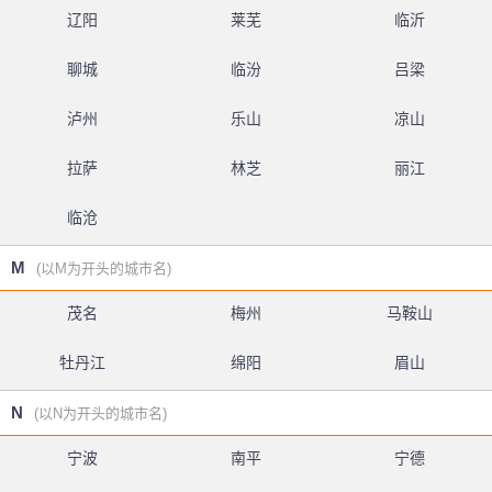
辽阳
莱芜
临沂
聊城
临汾
吕梁
泸州
乐山
凉山
拉萨
林芝
丽江
临沧
M
(以M为开头的城市名)
茂名
梅州
马鞍山
牡丹江
绵阳
眉山
N
(以N为开头的城市名)
宁波
南平
宁德