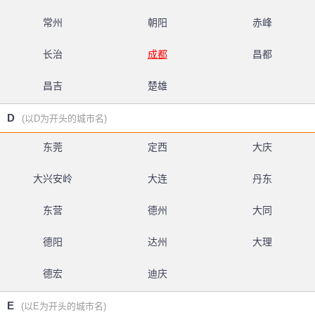
常州
朝阳
赤峰
长治
成都
昌都
昌吉
楚雄
D
(以D为开头的城市名)
东莞
定西
大庆
大兴安岭
大连
丹东
东营
德州
大同
德阳
达州
大理
德宏
迪庆
E
(以E为开头的城市名)