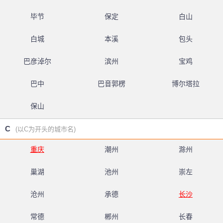
毕节
保定
白山
白城
本溪
包头
巴彦淖尔
滨州
宝鸡
巴中
巴音郭楞
博尔塔拉
保山
C
(以C为开头的城市名)
重庆
潮州
滁州
巢湖
池州
崇左
沧州
承德
长沙
常德
郴州
长春