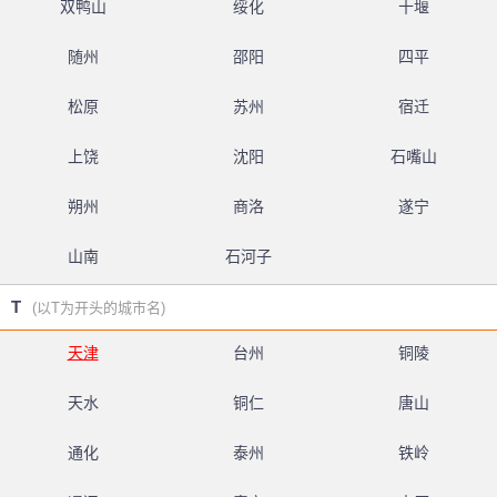
双鸭山
绥化
十堰
随州
邵阳
四平
松原
苏州
宿迁
上饶
沈阳
石嘴山
朔州
商洛
遂宁
山南
石河子
T
(以T为开头的城市名)
天津
台州
铜陵
天水
铜仁
唐山
通化
泰州
铁岭