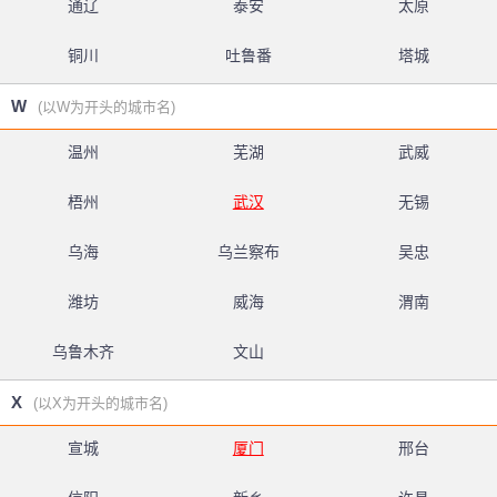
通辽
泰安
太原
铜川
吐鲁番
塔城
W
(以W为开头的城市名)
温州
芜湖
武威
梧州
武汉
无锡
乌海
乌兰察布
吴忠
潍坊
威海
渭南
乌鲁木齐
文山
X
(以X为开头的城市名)
宣城
厦门
邢台