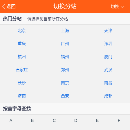
切换分站
返回
切换
热门分站
请选择您当前所在分站
北京
上海
天津
重庆
广州
深圳
杭州
福州
厦门
石家庄
郑州
武汉
长沙
南京
南昌
济南
西安
成都
按首字母查找
A
B
C
D
E
F