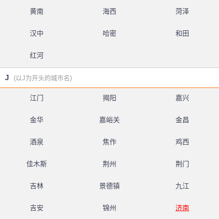
黄南
海西
菏泽
汉中
哈密
和田
红河
J
(以J为开头的城市名)
江门
揭阳
嘉兴
金华
嘉峪关
金昌
酒泉
焦作
鸡西
佳木斯
荆州
荆门
吉林
景德镇
九江
吉安
锦州
济南