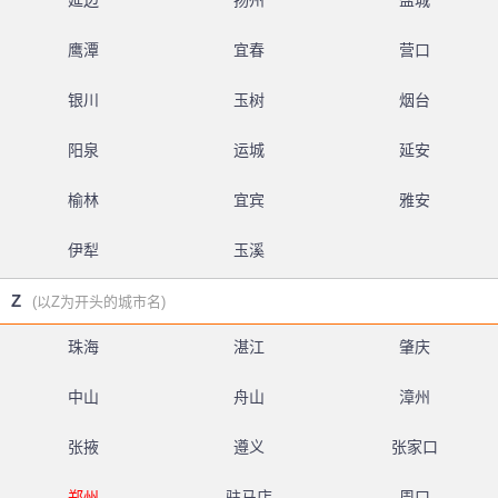
延边
扬州
盐城
鹰潭
宜春
营口
银川
玉树
烟台
阳泉
运城
延安
榆林
宜宾
雅安
伊犁
玉溪
Z
(以Z为开头的城市名)
珠海
湛江
肇庆
中山
舟山
漳州
张掖
遵义
张家口
郑州
驻马店
周口