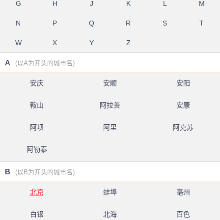
G
H
J
K
L
M
N
P
Q
R
S
T
W
X
Y
Z
A
(以A为开头的城市名)
安庆
安顺
安阳
鞍山
阿拉善
安康
阿坝
阿里
阿克苏
阿勒泰
B
(以B为开头的城市名)
北京
蚌埠
亳州
白银
北海
百色