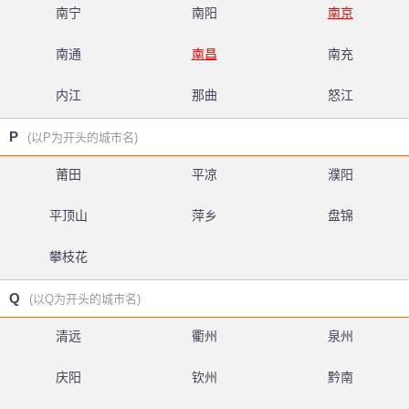
南宁
南阳
南京
南通
南昌
南充
内江
那曲
怒江
P
(以P为开头的城市名)
莆田
平凉
濮阳
平顶山
萍乡
盘锦
攀枝花
Q
(以Q为开头的城市名)
清远
衢州
泉州
庆阳
钦州
黔南