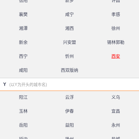
信阳
新乡
许昌
襄樊
咸宁
孝感
湘潭
湘西
徐州
新余
兴安盟
锡林郭勒
西宁
忻州
西安
咸阳
西双版纳
Y
(以Y为开头的城市名)
阳江
云浮
义乌
玉林
伊春
宜昌
岳阳
益阳
永州