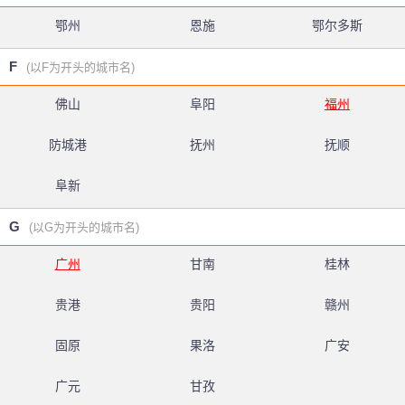
鄂州
恩施
鄂尔多斯
F
(以F为开头的城市名)
佛山
阜阳
福州
防城港
抚州
抚顺
阜新
G
(以G为开头的城市名)
广州
甘南
桂林
贵港
贵阳
赣州
固原
果洛
广安
广元
甘孜