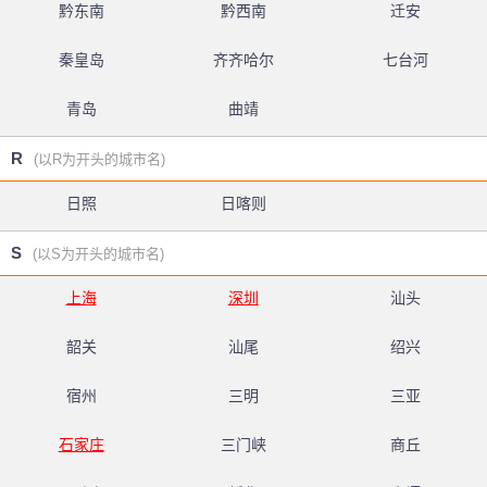
黔东南
黔西南
迁安
秦皇岛
齐齐哈尔
七台河
青岛
曲靖
R
(以R为开头的城市名)
日照
日喀则
S
(以S为开头的城市名)
上海
深圳
汕头
韶关
汕尾
绍兴
宿州
三明
三亚
石家庄
三门峡
商丘