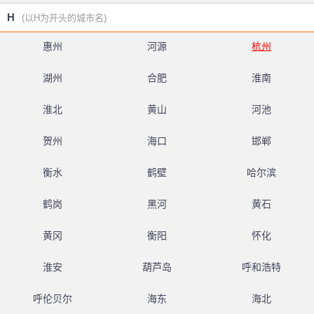
H
(以H为开头的城市名)
惠州
河源
杭州
湖州
合肥
淮南
淮北
黄山
河池
贺州
海口
邯郸
衡水
鹤壁
哈尔滨
鹤岗
黑河
黄石
黄冈
衡阳
怀化
淮安
葫芦岛
呼和浩特
呼伦贝尔
海东
海北