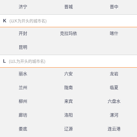
济宁
晋城
晋中
K
(以K为开头的城市名)
开封
克拉玛依
喀什
昆明
L
(以L为开头的城市名)
丽水
六安
龙岩
兰州
陇南
临夏
柳州
来宾
六盘水
廊坊
洛阳
漯河
娄底
辽源
连云港