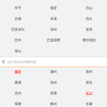
毕节
保定
白山
白城
本溪
包头
巴彦淖尔
滨州
宝鸡
巴中
巴音郭楞
博尔塔拉
保山
C
(以C为开头的城市名)
重庆
潮州
滁州
巢湖
池州
崇左
沧州
承德
长沙
常德
郴州
长春