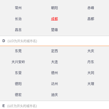
常州
朝阳
赤峰
长治
成都
昌都
昌吉
楚雄
D
(以D为开头的城市名)
东莞
定西
大庆
大兴安岭
大连
丹东
东营
德州
大同
德阳
达州
大理
德宏
迪庆
E
(以E为开头的城市名)