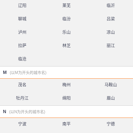
辽阳
莱芜
临沂
聊城
临汾
吕梁
泸州
乐山
凉山
拉萨
林芝
丽江
临沧
M
(以M为开头的城市名)
茂名
梅州
马鞍山
牡丹江
绵阳
眉山
N
(以N为开头的城市名)
宁波
南平
宁德