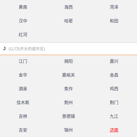
黄南
海西
菏泽
汉中
哈密
和田
红河
J
(以J为开头的城市名)
江门
揭阳
嘉兴
金华
嘉峪关
金昌
酒泉
焦作
鸡西
佳木斯
荆州
荆门
吉林
景德镇
九江
吉安
锦州
济南