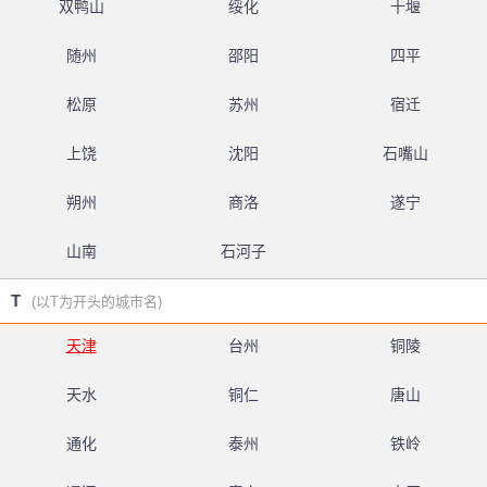
双鸭山
绥化
十堰
随州
邵阳
四平
松原
苏州
宿迁
上饶
沈阳
石嘴山
朔州
商洛
遂宁
山南
石河子
T
(以T为开头的城市名)
天津
台州
铜陵
天水
铜仁
唐山
通化
泰州
铁岭