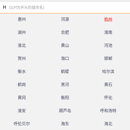
H
(以H为开头的城市名)
惠州
河源
杭州
湖州
合肥
淮南
淮北
黄山
河池
贺州
海口
邯郸
衡水
鹤壁
哈尔滨
鹤岗
黑河
黄石
黄冈
衡阳
怀化
淮安
葫芦岛
呼和浩特
呼伦贝尔
海东
海北