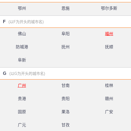
鄂州
恩施
鄂尔多斯
F
(以F为开头的城市名)
佛山
阜阳
福州
防城港
抚州
抚顺
阜新
G
(以G为开头的城市名)
广州
甘南
桂林
贵港
贵阳
赣州
固原
果洛
广安
广元
甘孜