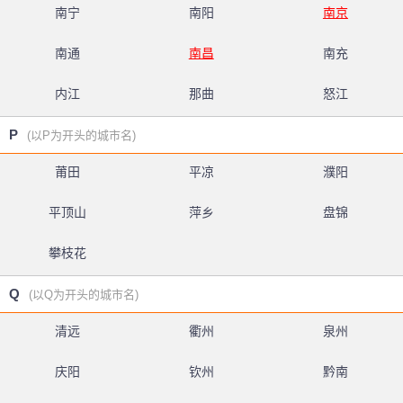
南宁
南阳
南京
南通
南昌
南充
内江
那曲
怒江
P
(以P为开头的城市名)
莆田
平凉
濮阳
平顶山
萍乡
盘锦
攀枝花
Q
(以Q为开头的城市名)
清远
衢州
泉州
庆阳
钦州
黔南