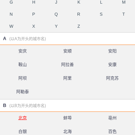
G
H
J
K
L
M
N
P
Q
R
S
T
W
X
Y
Z
A
(以A为开头的城市名)
安庆
安顺
安阳
鞍山
阿拉善
安康
阿坝
阿里
阿克苏
阿勒泰
B
(以B为开头的城市名)
北京
蚌埠
亳州
白银
北海
百色