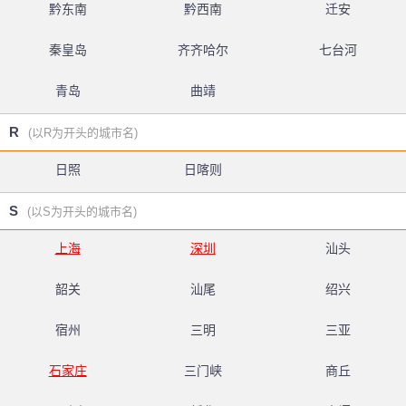
黔东南
黔西南
迁安
秦皇岛
齐齐哈尔
七台河
青岛
曲靖
R
(以R为开头的城市名)
日照
日喀则
S
(以S为开头的城市名)
上海
深圳
汕头
韶关
汕尾
绍兴
宿州
三明
三亚
石家庄
三门峡
商丘