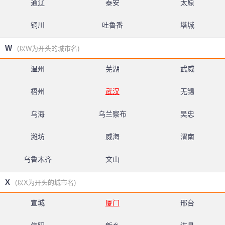
通辽
泰安
太原
铜川
吐鲁番
塔城
W
(以W为开头的城市名)
温州
芜湖
武威
梧州
武汉
无锡
乌海
乌兰察布
吴忠
潍坊
威海
渭南
乌鲁木齐
文山
X
(以X为开头的城市名)
宣城
厦门
邢台