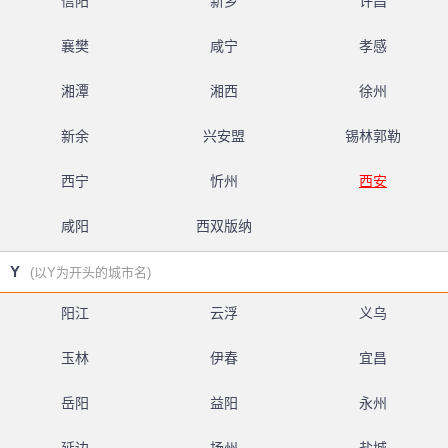
信阳
新乡
许昌
襄樊
咸宁
孝感
湘潭
湘西
徐州
新余
兴安盟
锡林郭勒
西宁
忻州
西安
咸阳
西双版纳
Y
(以Y为开头的城市名)
阳江
云浮
义乌
玉林
伊春
宜昌
岳阳
益阳
永州