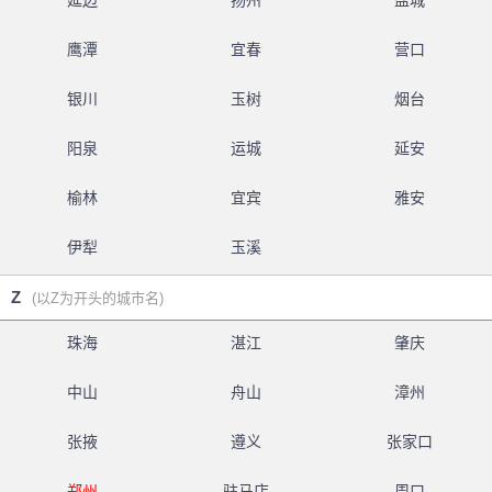
延边
扬州
盐城
鹰潭
宜春
营口
银川
玉树
烟台
阳泉
运城
延安
榆林
宜宾
雅安
伊犁
玉溪
Z
(以Z为开头的城市名)
珠海
湛江
肇庆
中山
舟山
漳州
张掖
遵义
张家口
郑州
驻马店
周口