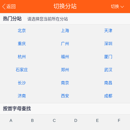
切换分站
返回
切换
热门分站
请选择您当前所在分站
北京
上海
天津
重庆
广州
深圳
杭州
福州
厦门
石家庄
郑州
武汉
长沙
南京
南昌
济南
西安
成都
按首字母查找
A
B
C
D
E
F