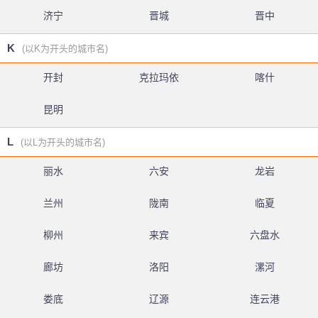
济宁
晋城
晋中
K
(以K为开头的城市名)
开封
克拉玛依
喀什
昆明
L
(以L为开头的城市名)
丽水
六安
龙岩
兰州
陇南
临夏
柳州
来宾
六盘水
廊坊
洛阳
漯河
娄底
辽源
连云港