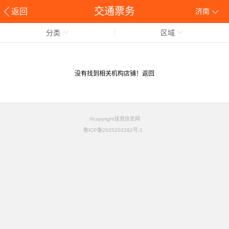
交通票务
返回
济南
分类
区域
没有找到相关机构店铺！
返回
©copyright铭竟信息网
鲁ICP备2025202282号-1