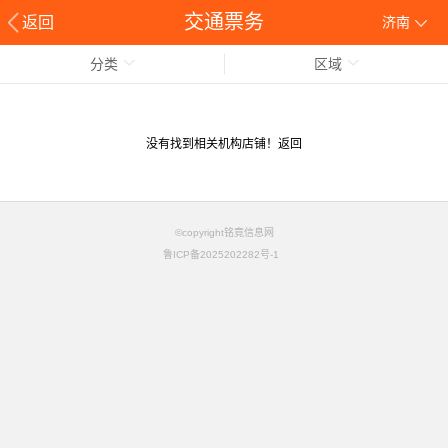
交通票务
返回
济南
分类
区域
没有找到相关机构店铺！
返回
©copyright铭竟信息网
鲁ICP备2025202282号-1